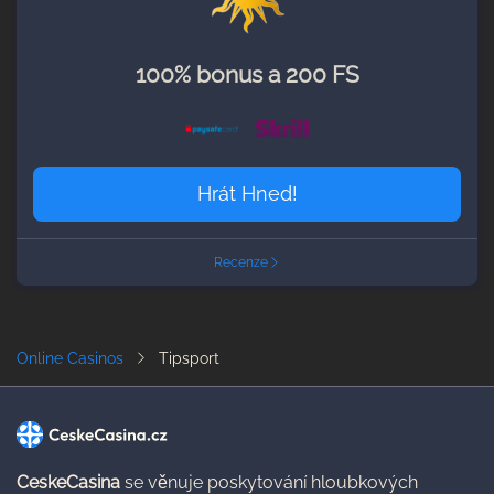
100% bonus a 200 FS
Hrát Hned!
Recenze
Tipsport
Online Casinos
CeskeCasina
se věnuje poskytování hloubkových