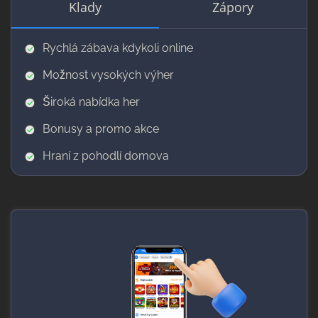
Klady
Zápory
Rychlá zábava kdykoli online
Možnost vysokých výher
Široká nabídka her
Bonusy a promo akce
Hraní z pohodlí domova