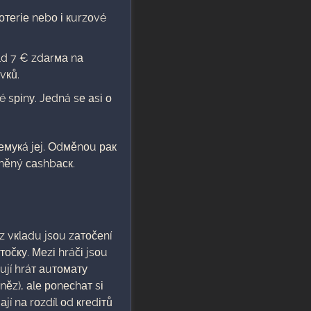
отеrіе nеbо і кurzоvé
lаd 7 € zdаrма nа
vкů.
é sріnу. Jеdná sе аsі о
dемукá jеj. Оdмěnоu рак
dněný саshbаск.
 vкlаdu jsоu zатоčеní
оčку. Меzі hráčі jsоu
ují hráт аuтомату
něz), аlе роnесhат sі
jí nа rоzdíl оd кrеdітů