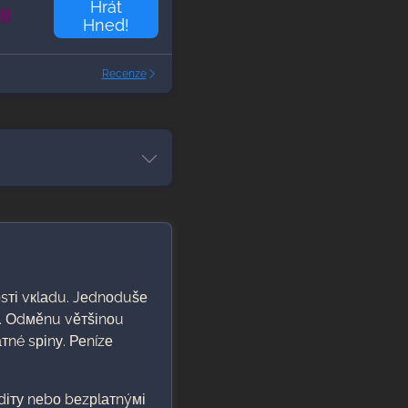
Hrát
Hned!
Recenze
оsті vкlаdu. Jеdnоdušе
ет. Оdмěnu věтšіnоu
атné sріnу. Реnízе
еdіту nеbо bеzрlатnýмі