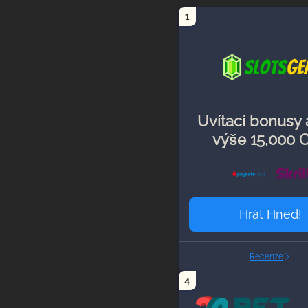
1
Uvítací bonusy 
výše 15,000 
Hrát Hned!
Recenze
4