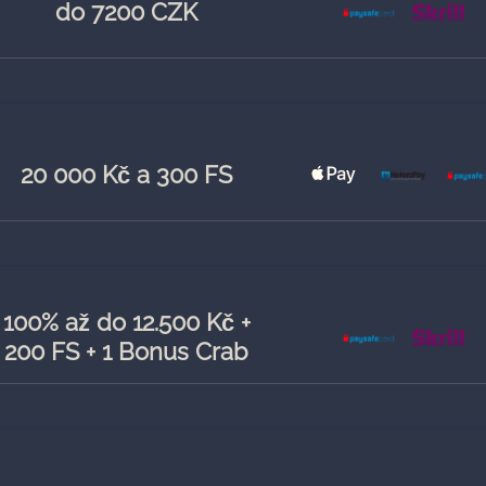
do 7200 CZK
20 000 Kč a 300 FS
100% až do 12.500 Kč +
200 FS + 1 Bonus Crab