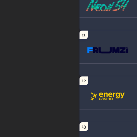
11
12
13