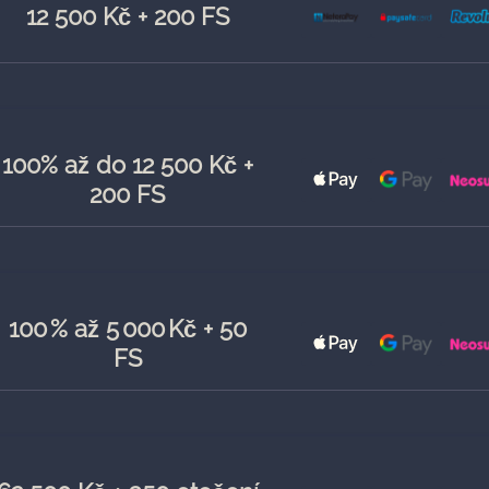
12 500 Kč + 200 FS
100% až do 12 500 Kč +
200 FS
100 % až 5 000 Kč + 50
FS