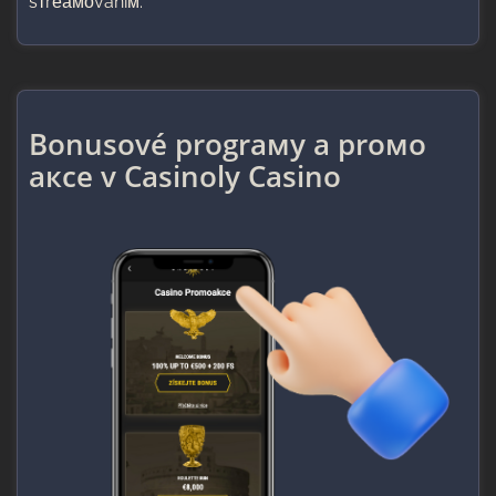
sтrеамоváníм.
Воnusоvé рrоgrаму а рrомо
аксе v Саsіnоlу Саsіnо