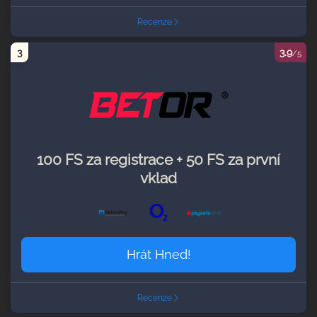
Recenze
3
3.9
/5
100 FS za registrace + 50 FS za první
vklad
Hrát Hned!
Recenze