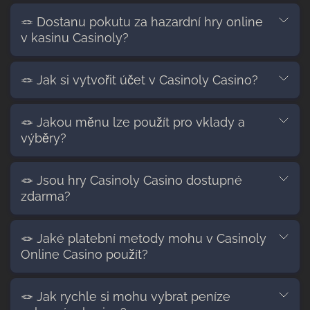
🪢 Dostanu pokutu za hazardní hry online
v kasinu Casinoly?
Casinoly nemá českou licenci, takže hraní je na
vlastní riziko. Pokuty však nejsou v praxi běžné.
🪢 Jak si vytvořit účet v Casinoly Casino?
Registrace probíhá ve třech krocích – zadání e-
mailu, osobních údajů a výběr měny. Zabere jen
🪢 Jakou měnu lze použít pro vklady a
pár minut.
výběry?
Podporována je česká koruna i mnoho dalších
měn včetně kryptoměn (BTC, USDT, ETH, LTC,
🪢 Jsou hry Casinoly Casino dostupné
apod.).
zdarma?
Ano, většina výherních automatů je dostupná v
demo režimu bez nutnosti vkladu.
🪢 Jaké platební metody mohu v Casinoly
Online Casino použít?
K dispozici jsou karty, e-peněženky (Skrill,
Neteller), bankovní převody i kryptoměny.
🪢 Jak rychle si mohu vybrat peníze