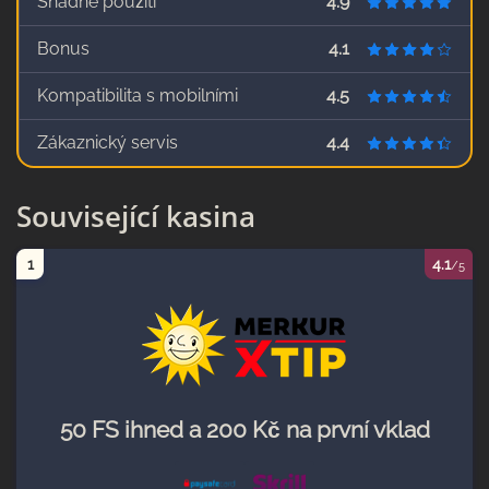
Snadné použití
4.9
Bonus
4.1
Kompatibilita s mobilními
4.5
Zákaznický servis
4.4
Související kasina
1
4.1
/5
50 FS ihned a 200 Kč na první vklad