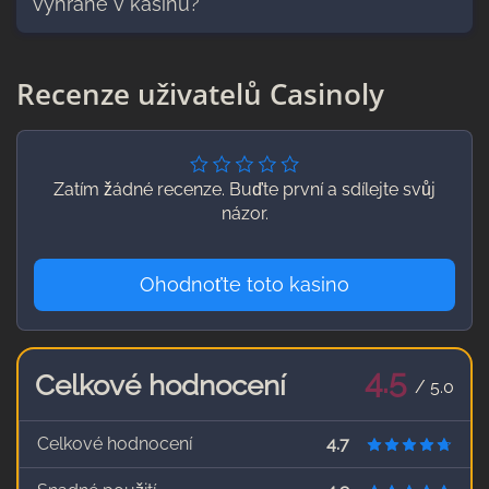
vyhrané v kasinu?
Výběry jsou zpravidla zpracovány během 24
hodin, v závislosti na použité metodě.
Recenze uživatelů Саsіnоlу
Zatím žádné recenze. Buďte první a sdílejte svůj
názor.
Ohodnoťte toto kasino
4.5
Celkové hodnocení
/ 5.0
Celkové hodnocení
4.7