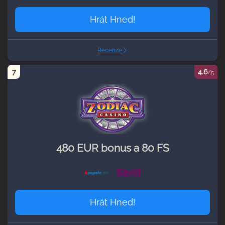
Hrát Hned!
Recenze
7
4.6
/5
480 EUR bonus a 80 FS
Hrát Hned!