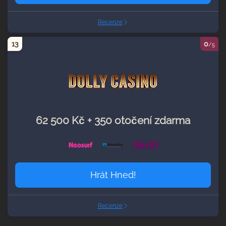
Recenze
13
0
/5
62 500 Kč + 350 otočení zdarma
Hrát Hned!
Recenze