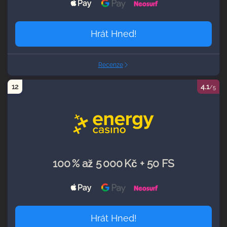
Hrát Hned!
Recenze
12
4.1
/5
100 % až 5 000 Kč + 50 FS
Hrát Hned!