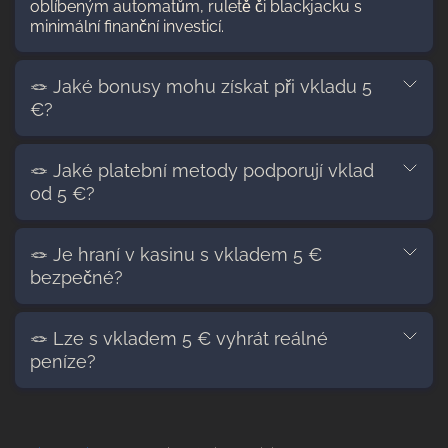
oblíbeným automatům, ruletě či blackjacku s
minimální finanční investicí.
🪢 Jaké bonusy mohu získat při vkladu 5
€?
Při vkladu 5 € můžete získat uvítací bonusy, free
spiny, reload bonusy, cashback nebo body do
🪢 Jaké platební metody podporují vklad
věrnostního programu. Nabídka závisí na
od 5 €?
konkrétním kasinu.
Vklad 5 € podporují platební karty (Visa,
Mastercard), elektronické peněženky (Skrill,
🪢 Je hraní v kasinu s vkladem 5 €
Neteller), Paysafecard, bankovní převody a v
bezpečné?
některých kasinech také vklad přes SMS.
Ano, pokud zvolíte licencované a regulované
kasino s SSL šifrováním. Doporučujeme vybírat
🪢 Lze s vkladem 5 € vyhrát reálné
ověřená kasina a sledovat recenze ostatních
peníze?
hráčů pro zajištění bezpečnosti.
Ano, i s vkladem 5 € můžete vyhrát skutečné
peníze, zejména na automatech, ruletě nebo při
využití bonusových akcí.