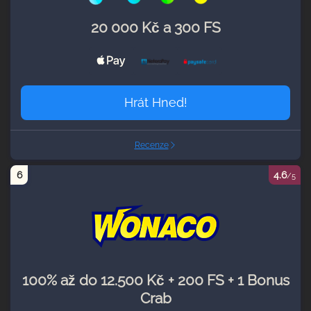
20 000 Kč a 300 FS
Hrát Hned!
Recenze
6
4.6
/5
100% až do 12.500 Kč + 200 FS + 1 Bonus
Crab