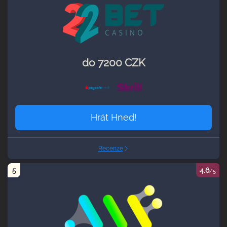
do 7200 CZK
Hrát Hned!
Recenze
5
4.6
/5