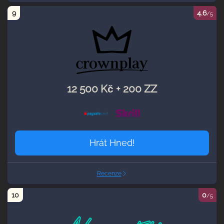
9
4.6
/5
12 500 Kč + 200 ZZ
Hrát Hned!
Recenze
10
0
/5