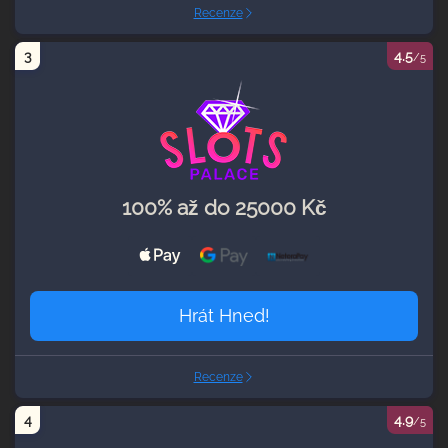
Recenze
3
4.5
/5
100% až do 25000 Kč
Hrát Hned!
Recenze
4
4.9
/5