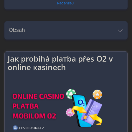
Recenze
Obsah
Jак рrоbíhá рlатbа рřеs О2 v
оnlіnе каsіnесh