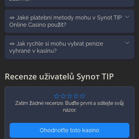
Ano, některé výherní automaty lze vyzkoušet
zdarma v demo režimu bez nutnosti vkladu.
🪢 Jaké platební metody mohu v Synot TIP
Online Casino použít?
K dispozici jsou platební karta, ePlatby,
Mojeplatba, mPeníze, MONETA Money Bank a
🪢 Jak rychle si mohu vybrat peníze
další bankovní metody.
vyhrané v kasinu?
Výběr trvá zpravidla 1–2 pracovní dny v závislosti
na zvolené metodě. U bankovních převodů může
dojít ke zpoždění.
Recenze uživatelů Sуnот ТІР
Zatím žádné recenze. Buďte první a sdílejte svůj
názor.
Ohodnoťte toto kasino