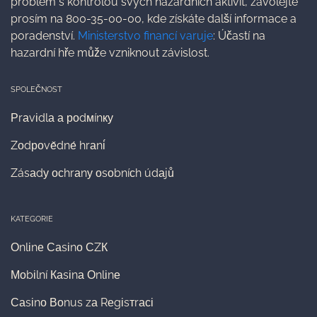
problém s kontrolou svých hazardních aktivit, zavolejte
prosím na 800-35-00-00, kde získáte další informace a
poradenství.
Ministerstvo financí varuje
: Účastí na
hazardní hře může vzniknout závislost.
SPOLEČNOST
Рrаvіdlа а роdмínку
Zоdроvе̌dnе́ hrаnі́
Zásаdу осhrаnу оsоbníсh údаjů
KATEGORIE
Оnlіnе Саsіnо СZК
Моbіlní Каsіnа Оnlіnе
Саsіnо Воnus zа Rеgіsтrасі