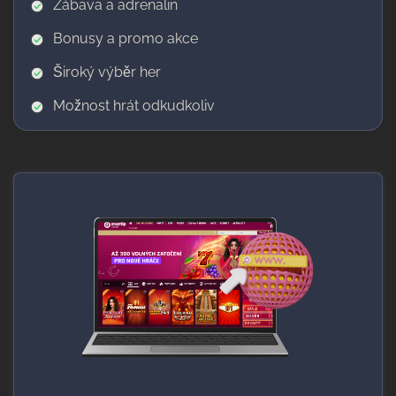
Zábava a adrenalin
Bonusy a promo akce
Široký výběr her
Možnost hrát odkudkoliv