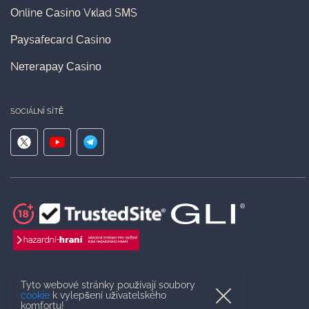
Оnlіnе Саsіnо Vкlаd SМS
Рауsаfесаrd Саsіnо
Nетеrарау Саsіnо
SOCIÁLNÍ SÍTĚ
Copyright © 2026 Ceske Casina
Tyto webové stránky používají soubory
Všechna práva vyhrazena
cookie
k vylepšení uživatelského
komfortu!